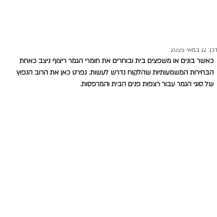
do-bonim
13 בפבר׳ 2020
זמן קריאה 2 דקות
רים ריצוף - 6 סוגים עיקריים
כן:
12 במאי 2025
כאשר בונים או משפצים בית ובוחרים את חומרי הגמר ריצוף ניצב כאחת 
הבחירות המשמעותיות שהלקוח נדרש לעשות. נפרט כאן את הרוב הנפוץ 
של סוגי הגמר עבור רצפות פנים הבית והמרפסות.