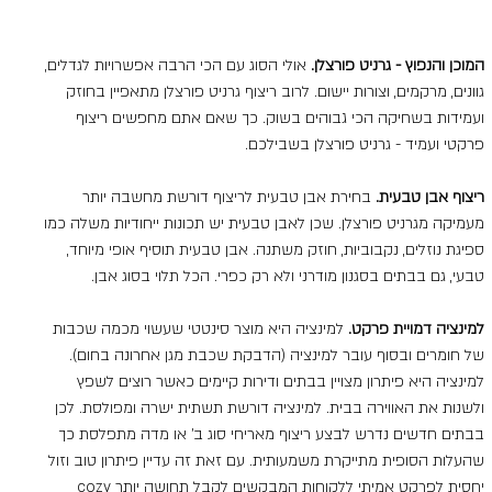
המוכן והנפוץ - גרניט פורצלן.
 אולי הסוג עם הכי הרבה אפשרויות לגדלים, 
גוונים, מרקמים, וצורות יישום. לרוב ריצוף גרניט פורצלן מתאפיין בחוזק 
ועמידות בשחיקה הכי גבוהים בשוק. כך שאם אתם מחפשים ריצוף 
פרקטי ועמיד - גרניט פורצלן בשבילכם.
ריצוף אבן טבעית.
 בחירת אבן טבעית לריצוף דורשת מחשבה יותר 
מעמיקה מגרניט פורצלן. שכן לאבן טבעית יש תכונות ייחודיות משלה כמו 
ספיגת נוזלים, נקבוביות, חוזק משתנה. אבן טבעית תוסיף אופי מיוחד, 
טבעי, גם בבתים בסגנון מודרני ולא רק כפרי. הכל תלוי בסוג אבן.
למינציה דמויית פרקט. 
למינציה היא מוצר סינטטי שעשוי מכמה שכבות 
של חומרים ובסוף עובר למינציה (הדבקת שכבת מגן אחרונה בחום). 
למינציה היא פיתרון מצויין בבתים ודירות קיימים כאשר רוצים לשפץ 
ולשנות את האווירה בבית. למינציה דורשת תשתית ישרה ומפולסת. לכן 
בבתים חדשים נדרש לבצע ריצוף מאריחי סוג ב' או מדה מתפלסת כך 
שהעלות הסופית מתייקרת משמעותית. עם זאת זה עדיין פיתרון טוב וזול 
יחסית לפרקט אמיתי ללקוחות המבקשים לקבל תחושה יותר cozy 