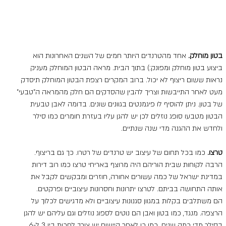
בטון מוחלק. 
אחד מהטרנדים היותר חמים של השנים האחרונות הוא 
ביצוע בטון מוחלק ומפונק:) בתוך הבית. מראה הבטון המוחלק מעניק 
נראות ששום ריצוף לא יכול. ברוב המקרים רצפת הבטון המוחלק תיסדק 
מעט לאחר התייבשות וצריך להבין שהסדקים הם חלק מהמראה ה"טבעי" 
של בטון. ניתן להוסיף לו פיגמנטים בגוונים שונים. בדומה לאבן טבעית 
הבטון מטבעו סופג נוזלים לכן יש להגן עליו בעזרת חומרים כמו סילר 
ולחדש את ההגנה מדי שנה שנתיים.
טרצו. 
כמו בכל תחום של עיצוב יש טרנדים של רטרו. כך גם בריצוף. 
הרבה לקוחות שבית הוריהם היה מרוצף באריחי טרצו כמו רוב דירות 
במדינת ישראל של כמה עשורים אחורה, חוזרים ומבקשים לקבל את 
אותה התחושה בביתם. לטרצו יתרונות וחסרונות עיצוביים ופרקטים.
הם משתלבים בקלות במגוון סגנונות עיצוביים ולא מדגישים לכלוך על 
הרצפה. מנגד, כמו בטון ואבן הם נוטים לספוג נוזלים וגם עליהם יש להגן 
בסילר מדי כמה שנים. כמו כן לאחר היישום יש צורך לחכות בין 3 ל-6 