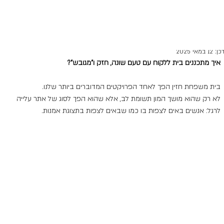
do-bonim
20 באוג׳ 2020
זמן קריאה 1 דקות
וחות מיוחדים - בתים מיוחדים
כן:
12 במאי 2025
איך מתכננים בית ללקוח עם טעם שונה, חזק ו"מגובש"?
בית משפחת חזין הפך לאחד הפרויקטים המדוברים ביותר שלנו.
לא רק שהוא מושך המון תשומת לב, אלא שהוא הפך לסוג של אתר עלייה 
לרגל: אנשים באים לצפות בו כמו שבאים לצפות בתצוגת אמנות.