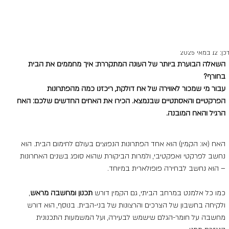
do-bonim
10 בנוב׳ 2020
זמן קריאה 2 דקות
חמם את הלב
כן:
12 במאי 2025
השאלה הבוערת ביותר של העונה המתקררת: איך מחממים את הבית 
בחורף? 
עבור מי שמכור לאווירה של אח דולקת, ריכזנו כמה מהפתרונות 
הפרקטיים והאסתטיים שבנמצא. הכירו את האחים החדשים שלכם: האח 
הרגיל והאח המובנה.  
האח (או: הקמין) הוא אחד הפתרונות הנפוצים בעולם לחימום הבית. הוא 
נחשב לפרקטי ואפקטיבי, ולמרות הביקורת שהוא סופג בשנים האחרונות 
– הוא נחשב לבחירה פופולארית במיוחד. 
כמו כל אלמנט במרחב הביתי, גם הקמין דורש 
תכנון ומחשבה מראש
, 
ולקיחה בחשבון של הצרכים והרצונות של בני-הבית. בנוסף, הוא דורש 
מחשבה על חומר-הגלם שישמש לבעירה, ועל המשמעות התכנונית 