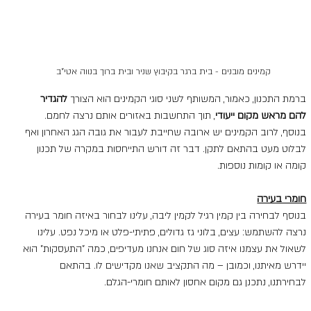
קמינים מובנים - בית ברגר בקיבוץ שניר ובית ברוך בנווה אטי"ב
ברמת התכנון, כאמור, המשותף לשני סוגי הקמינים הוא הצורך 
להגדיר 
להם מראש מקום ייעודי
, תוך התחשבות באזורים אותם נרצה לחמם. 
בנוסף, לרוב הקמינים יש ארובה שחייבת לעבור את גובה הגג האחרון ואף 
לבלוט מעט בהתאם לתקן. דבר זה דורש התייחסות במקרה של תכנון 
קומה או קומות נוספות.
חומרי בעירה
בנוסף לבחירה בין קמין רגיל לקמין ליבה, עלינו לבחור באיזה חומר בעירה 
נרצה להשתמש: עצים, בלוני גז גדולים, פתיתי-פלט או מיכל נפט. עלינו 
לשאול את עצמנו איזה סוג של חום אנחנו מעדיפים, כמה "התעסקות" הוא 
יידרש מאיתנו, וכמובן – מה התקציב שאנו מקדישים לו. בהתאם 
לבחירתנו, נתכנן גם מקום אחסון לאותם חומרי-הגלם.