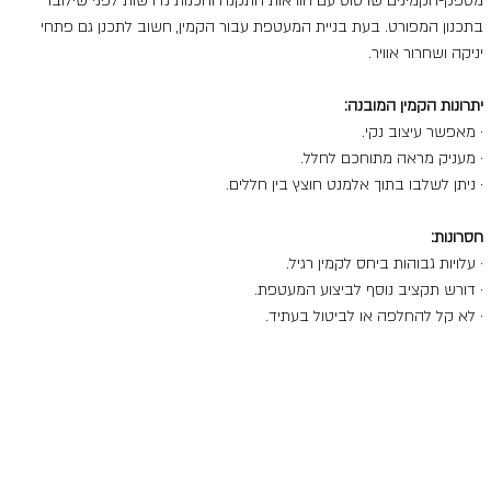
מספק-הקמינים שרטוט עם הוראות התקנה והכנות נדרשות לפני שילובו 
בתכנון המפורט. בעת בניית המעטפת עבור הקמין, חשוב לתכנן גם פתחי 
יניקה ושחרור אוויר.
יתרונות הקמין המובנה:
· מאפשר עיצוב נקי.
· מעניק מראה מתוחכם לחלל.
· ניתן לשלבו בתוך אלמנט חוצץ בין חללים.
חסרונות:
· עלויות גבוהות ביחס לקמין רגיל.
· דורש תקציב נוסף לביצוע המעטפת.
· לא קל להחלפה או לביטול בעתיד.