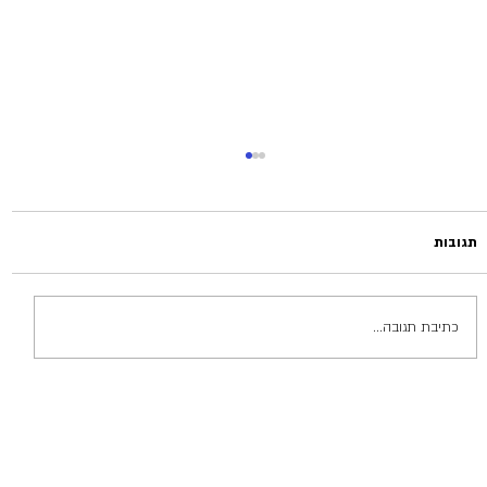
תגובות
כתיבת תגובה...
כי אי אפשר בלי צל: כל מה שצריך לדעת על
פרגולות