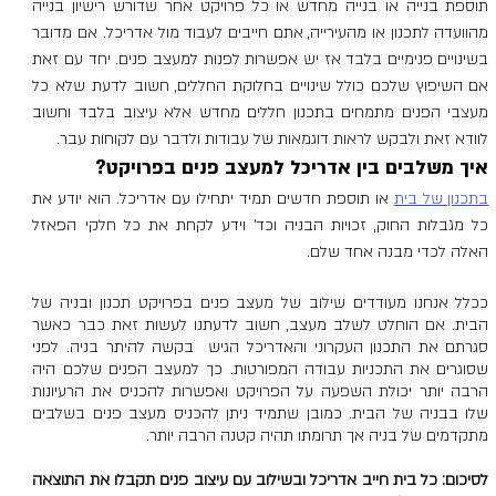
תוספת בנייה או בנייה מחדש או כל פרויקט אחר שדורש רישיון בנייה 
מהוועדה לתכנון או מהעירייה, אתם חייבים לעבוד מול אדריכל. אם מדובר 
בשינויים פנימיים בלבד אז יש אפשרות לפנות למעצב פנים. יחד עם זאת  
אם השיפוץ שלכם כולל שינויים בחלוקת החללים, חשוב לדעת שלא כל 
מעצבי הפנים מתמחים בתכנון חללים מחדש אלא עיצוב בלבד וחשוב 
לוודא זאת ולבקש לראות דוגמאות של עבודות ולדבר עם לקוחות עבר. 
איך משלבים בין אדריכל למעצב פנים בפרויקט? 
בתכנון של בית
 או תוספת חדשים תמיד יתחילו עם אדריכל. הוא יודע את 
כל מגבלות החוק, זכויות הבניה וכד' וידע לקחת את כל חלקי הפאזל 
האלה לכדי מבנה אחד שלם. 
ככלל אנחנו מעודדים שילוב של מעצב פנים בפרויקט תכנון ובניה של 
הבית. אם הוחלט לשלב מעצב, חשוב לדעתנו לעשות זאת כבר כאשר 
סגרתם את התכנון העקרוני והאדריכל הגיש  בקשה להיתר בניה. לפני 
שסוגרים את התכניות עבודה המפורטות. כך למעצב הפנים שלכם היה 
הרבה יותר יכולת השפעה על הפרויקט ואפשרות להכניס את הרעיונות 
שלו בבניה של הבית. כמובן שתמיד ניתן להכניס מעצב פנים בשלבים 
מתקדמים של בניה אך תרומתו תהיה קטנה הרבה יותר. 
לסיכום: כל בית חייב אדריכל ובשילוב עם עיצוב פנים תקבלו את התוצאה 