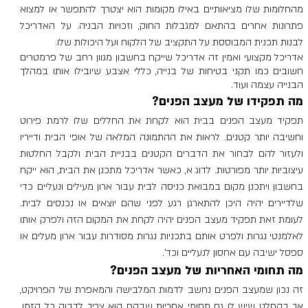
מהחלומות שלו מציאותיים באילו מקומות הוא יצטרך להתפשר או למצוא 
פתרונות אחרים בהתאם למגבלות החוק, וזכויות הבניה. על האדריכל 
לבנות תכנית המבוססת על התקציב של הלקוח ועל היכולות שלו.
אדריכל מקצועי ואמין זה אדריכל שייקח בחשבון מגוון רחב של פרמטרים 
חשובים כמו תקני בטיחות של בנייה, כללי אצבע שיובילו אותו במהלך 
הבנייה עצמה ועוד. 
מה תפקידו של מעצב הפנים?
תפקיד מעצב הפנים בבית הוא לקחת את החללים שלו לרמת פירוט 
וחשיבה יותר קטנים. לראות את ההתמונה המלאה של אופי הבית ודייריו 
ולעזור להם לבחור את הדברים הקטנים בבניית הבית ולקבל החלטות 
עיצוביות יותר מפורטות. לדוג א, כאשר אדריכל מתכנן את הבית, הוא ייקח 
בחשבון ויתכנן מקום במבואת כניסה לבית עבור ארון מעילים ונעליים כדי 
שלדיירים יהיה היכן להתארגן רגע לפני שהם יוצאים או נכנסים לבית. 
לעומת זאת תפקיד מעצב הפנים יהיה לקחת את המקום הזה ולפרק אותו 
לאלמנטי נגרות ולפרט אותם בתכניות נגרות מסודרות עבור ארון מעלים או 
ספסל ישיבה עם אחסון לנעליים וכד'. 
מה תחומי האחריות של מעצב הפנים?
זה נכון שמעצב הפנים נחשב לדמות המלבישה והמאפרת של הפרויקט, 
אך בהחלט שיש לו גם תחומי אחריות שבהם הוא צריך לדבוק כל הזמן. 