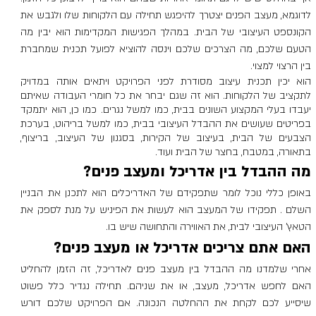
לדוגמא, מעצב הפנים יצטרך להיפגש תחילה עם הלקוחות שלו ולגבש את 
הקונספט העיצובי של הבית. במהלך הפגישות המקדימות הוא יבין מה 
הטעם שלכם, מה הצרכים שלכם וינסה להוציא לפועל תכנית שמחברת 
בין הרצוי למצוי.
הוא יכין תכנית עיצוב מסודרת לפני הפרויקט ויתאים אותה במדויק 
לתקציב של הלקוחות. הוא זה שגם יבחר את כל חומרי העבודה שאיתם 
יעבדו בעלי המקצוע השונים בבית, כמו למשל נגרים. כמו כן, הוא יתמקד 
בפריטים שעושים את ההבדל העיצובי בבית, כמו למשל בריהוט, בערכת 
הצבעים של הבית, בעיצוב של הקירות, בסגנון של העיצוב, בריצוף, 
בתאורה, במטבח, בחצר של הבית ועוד.
מה ההבדל בין אדריכל ומעצב פנים?
באופן כללי נוכל לומר שתפקידם של האדריכלים הוא לתכנן את הבניין 
השלם . תפקידו של המעצב הוא לעשות את הפיניש על מנת לספק את 
הטאץ' העיצובי לבית, את האווירה והתחושה שיש בו.
האם אתם צריכים אדריכל או מעצב פנים?
אחרי שלמדנו מה ההבדל בין מעצב פנים לאדריכל, זה הזמן להחליט 
האם לחפש אדריכל, מעצב, או את שניהם. תחילה נגדיר כלל פשוט 
שיסייע לכם לקחת את ההחלטה הנכונה. אם הפרויקט שלכם דורש 