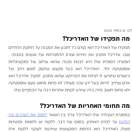
do-bonim
15 בינו׳ 2023
זמן קריאה 3 דקות
 ההבדל בין אדריכל למעצב פנים?
כן:
12 במאי 2025
מה תפקידו של האדריכל?
תפקידו של האדריכל הוא קודם כל לתכנן את המבנה על חלוקת החללים 
שבו. אדריכל מתכנן את החיים וצורת ההתנהלות של אנשים במבנה . 
המטרה הסופית שלו היא לבנות מבנה שהוא שילוב של פונקציונליות 
ואסטטיקה יחד.. האדריכל הוא בעל מקצוע שזקוק למגוון רחב של 
כישורים שיסייעו לו לצלוח את הפרויקט שהוא מתכנן. למשל, אדריכל הוא 
אדם שחייב להיות בעל ידע טכני מעולה לא פחות מחוש טעם ואסטטיקה 
ולא פחות חשוב מזה, כזה שיודע לקחת אחריות רבה על הכתפיים שלו. 
מה תחומי האחריות של האדריכל?
במסגרת העבודה שלו האדריכל צריך בין השאר 
ללמוד את הצרכים של 
הלקוח
 עד לפרט האחרון. בסופו של דבר, ללקוח יש חלומות ופנטזיות 
משלו, האדריכל הוא הדמות המקצועית שיודעת לשקף ללקוח אילו 